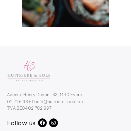
Avenue Henry Dunant 33, 1140 Evere
02 726 93 60
info@huitriere-eole.be
TVA BE0402 782 897
Follow us