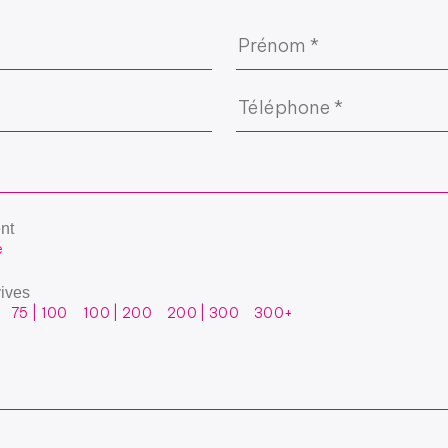
nt
e
ives
75 | 100
100 | 200
200 | 300
300+